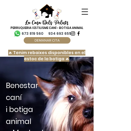
PERRUQUERIA I ESTILISME CANÍ - BOTIGA ANIMAL
673 819 560
934 693 655
DEMANAR CITA
🔥 Tenim rebaixes disponibles en el
estoc de la botiga 🔥
Benestar
caní
i botiga
animal