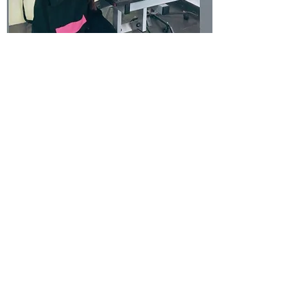
Hola, sóc la Núria
Una noia emprenedora, amant dels animals, ja
des de ben petita he estat envoltada amb ells i
sempre havia desitjat poder dedicar-me al
benestar animal. Arran d'aquest interès vaig
decidir especialitzar-me en el món de la
perruqueria i l'estilisme caní.
El 2017 em vaig formar d
e la mà de Lluïsa Royo a
Barcelona i un cop acabada la formació vaig
començar a treballar a diferents centres del
Maresme fins a l'actualitat.
El març del 2023 m'embarco a iniciar el meu propi
negoci "La Casa dels Peluts" a Montgat, on us
oferiré la meva millor versió.